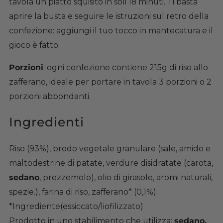
tavola un piatto squisito in soli 18 minuti. Ti basta
aprire la busta e seguire le istruzioni sul retro della
confezione: aggiungi il tuo tocco in mantecatura e il
gioco è fatto.
Porzioni
: ogni confezione contiene 215g di riso allo
zafferano, ideale per portare in tavola 3 porzioni o 2
porzioni abbondanti.
Ingredienti
Riso (93%), brodo vegetale granulare (sale, amido e
maltodestrine di patate, verdure disidratate (carota,
sedano
, prezzemolo), olio di girasole, aromi naturali,
spezie.), farina di riso, zafferano* (0,1%).
*Ingrediente(essiccato/liofilizzato)
Prodotto in uno stabilimento che utilizza:
sedano,