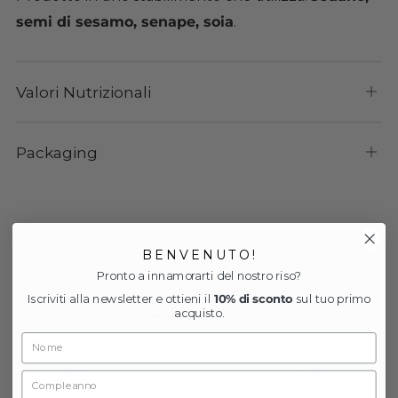
semi di sesamo, senape, soia
.
Valori Nutrizionali
Apri
sch
Packaging
Apri
sch
Customer reviews
B E N V E N U T O !
Pronto a innamorarti del nostro riso?
4.5
Iscriviti alla newsletter e ottieni il
10% di sconto
sul tuo primo
/ 5
acquisto.
6 reviews
5
67
%