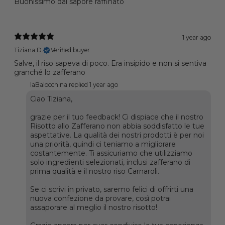
Buonissimo dal sapore raffinato
1 year ago
Tiziana D.
Verified buyer
Salve, il riso sapeva di poco. Era insipido e non si sentiva
granché lo zafferano
laBalocchina replied
1 year ago
Ciao Tiziana,
grazie per il tuo feedback! Ci dispiace che il nostro
Risotto allo Zafferano non abbia soddisfatto le tue
aspettative. La qualità dei nostri prodotti è per noi
una priorità, quindi ci teniamo a migliorare
costantemente. Ti assicuriamo che utilizziamo
solo ingredienti selezionati, inclusi zafferano di
prima qualità e il nostro riso Carnaroli.
Se ci scrivi in privato, saremo felici di offrirti una
nuova confezione da provare, così potrai
assaporare al meglio il nostro risotto!