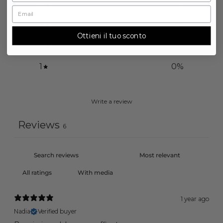
4
17
%
3
17
%
Ottieni il tuo sconto
2
0
%
1
0
%
Write a review
Reviews
6
With media
1 year ago
Nadia
Verified buyer