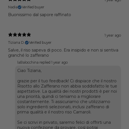
Nadia
Verified buyer
Buonissimo dal sapore raffinato
1 year ago
Tiziana D.
Verified buyer
Salve, il riso sapeva di poco. Era insipido e non si sentiva
granché lo zafferano
laBalocchina replied
1 year ago
Ciao Tiziana,
grazie per il tuo feedback! Ci dispiace che il nostro
Risotto allo Zafferano non abbia soddisfatto le tue
aspettative. La qualità dei nostri prodotti è per noi
una priorità, quindi ci teniamo a migliorare
costantemente. Ti assicuriamo che utilizziamo
solo ingredienti selezionati, inclusi zafferano di
prima qualità e il nostro riso Carnaroli.
Se ci scrivi in privato, saremo felici di offrirti una
nuova confezione da provare, così potrai