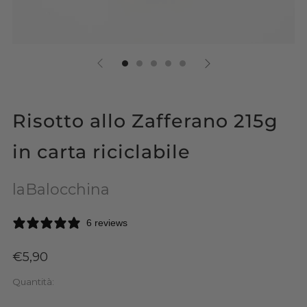
Risotto allo Zafferano 215g
in carta riciclabile
laBalocchina
6 reviews
Prezzo
€5,90
di
Quantità:
listino