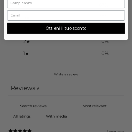
5
67
%
4
17
%
Ottieni il tuo sconto
3
17
%
2
0
%
1
0
%
Write a review
Reviews
6
With media
1 year ago