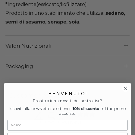
*Ingrediente(essiccato/liofilizzato)
Prodotto in uno stabilimento che utilizza:
sedano,
semi di sesamo, senape, soia
.
Valori Nutrizionali
Apri
sch
Packaging
Apri
sch
B E N V E N U T O !
Customer reviews
Pronto a innamorarti del nostro riso?
Iscriviti alla newsletter e ottieni il
10% di sconto
sul tuo primo
4.5
acquisto.
/ 5
6 reviews