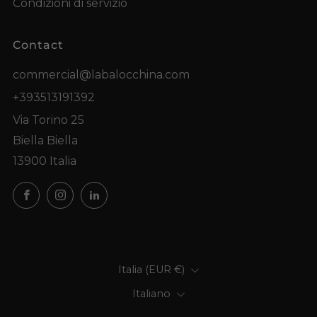
Condizioni di servizio
Contact
commercial@labalocchina.com
+393513191392
Via Torino 25
Biella Biella
13900 Italia
Facebook
Instagram
LinkedIn
Paese
Italia (EUR €)
Lingua
Italiano