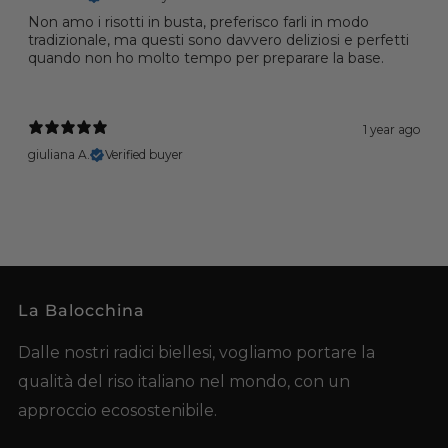
Non amo i risotti in busta, preferisco farli in modo
tradizionale, ma questi sono davvero deliziosi e perfetti
quando non ho molto tempo per preparare la base.
1 year ago
giuliana A.
Verified buyer
La Balocchina
Dalle nostri radici biellesi, vogliamo portare la
qualità del riso italiano nel mondo, con un
approccio ecosostenibile.