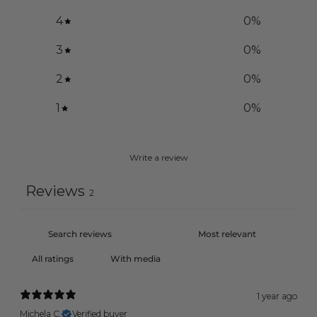
4
0
%
3
0
%
2
0
%
1
0
%
Write a review
Reviews
2
With media
1 year ago
Michela C.
Verified buyer