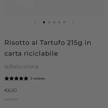
Risotto al Tartufo 215g in
carta riciclabile
laBalocchina
2 reviews
Prezzo
€6,50
di
Quantità:
listino